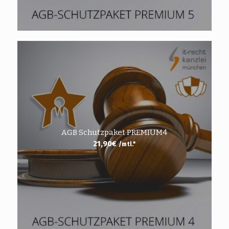
AGB Schutzpaket PREMIUM4
21,90
€
/mtl.*