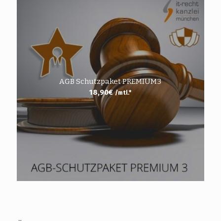
AGB Schutzpaket PREMIUM3
18,90
€
/mtl.*