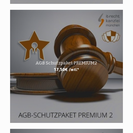
AGB Schutzpaket PREMIUM2
17,50
€
/mtl.*