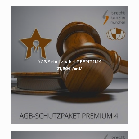
AGB Schutzpaket PREMIUM4
21,90
€
/mtl.*