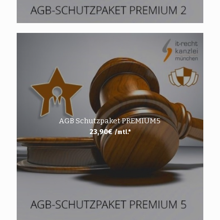
AGB Schutzpaket PREMIUM5
23,90
€
/mtl.*