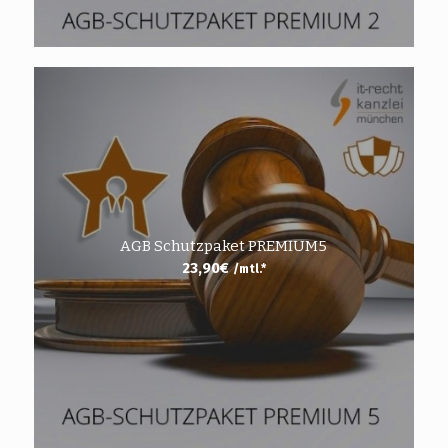
AGB Schutzpaket PREMIUM5
23,90
€
/mtl.*