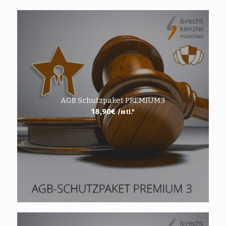
AGB Schutzpaket PREMIUM3
18,90
€
/mtl.*