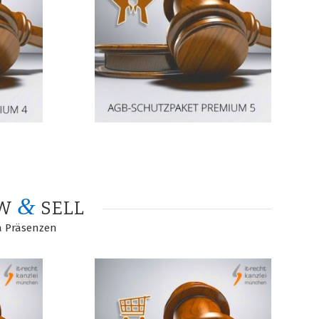
&
OW
SELL
a Präsenzen