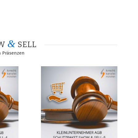
&
OW
SELL
a Präsenzen