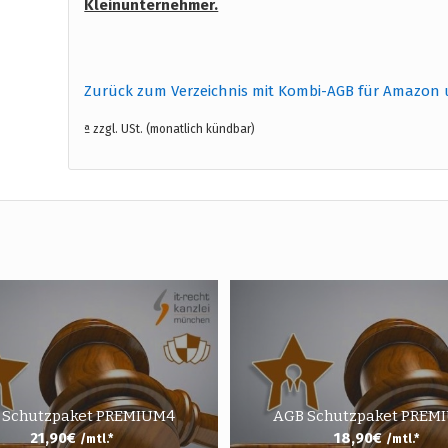
Kleinunternehmer.
Zurück zum Verzeichnis mit Kombi-AGB für Amazon 
ª zzgl. USt. (monatlich kündbar)
 Schutzpaket PREMIUM4
AGB Schutzpaket PREM
21,90
€
18,90
€
/mtl.*
/mtl.*