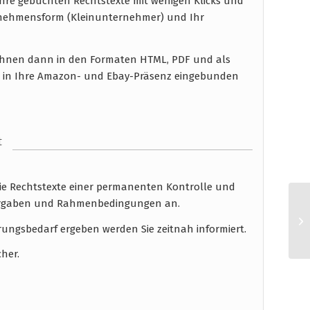
hre gebuchten Rechtstexte mit wenigen Klicks und
rnehmensform (Kleinunternehmer) und Ihr
n Ihnen dann in den Formaten HTML, PDF und als
n in Ihre Amazon- und Ebay-Präsenz eingebunden
t
die Rechtstexte einer permanenten Kontrolle und
 Vorgaben und Rahmenbedingungen an.
rungsbedarf ergeben werden Sie zeitnah informiert.
cher.