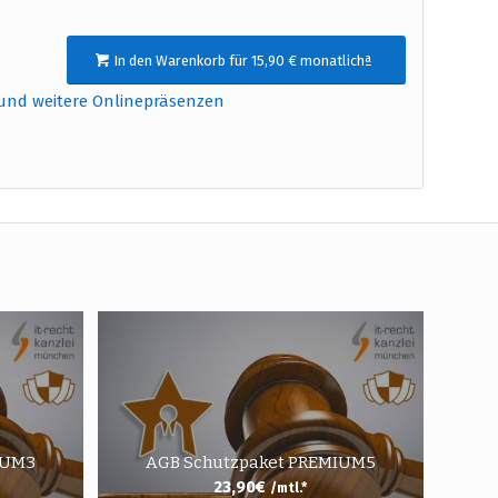
In den Warenkorb für 15,90 € monatlichª
und weitere Onlinepräsenzen
IUM3
AGB Schutzpaket PREMIUM5
23,90
€
/mtl.*