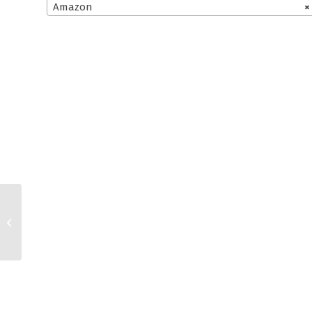
Amazon
×
Onlineshop und Ebay
AGB für
Kleinunternehmer