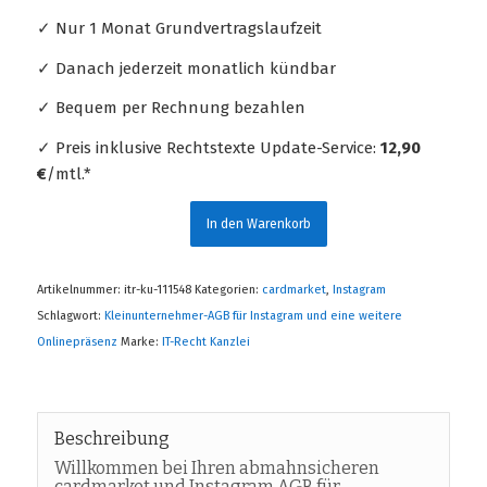
✓ Nur 1 Monat Grundvertragslaufzeit
✓ Danach jederzeit monatlich kündbar
✓ Bequem per Rechnung bezahlen
✓ Preis inklusive Rechtstexte Update-Service:
12,90
€
/mtl.*
In den Warenkorb
Artikelnummer:
itr-ku-111548
Kategorien:
cardmarket
,
Instagram
Schlagwort:
Kleinunternehmer-AGB für Instagram und eine weitere
Onlinepräsenz
Marke:
IT-Recht Kanzlei
Beschreibung
Willkommen bei Ihren abmahnsicheren
cardmarket und Instagram AGB für