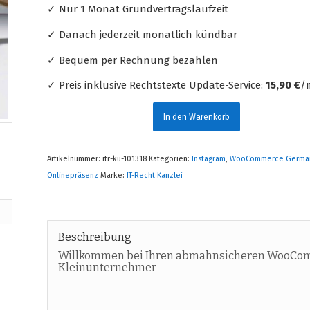
✓ Nur 1 Monat Grundvertragslaufzeit
✓ Danach jederzeit monatlich kündbar
✓ Bequem per Rechnung bezahlen
✓ Preis inklusive Rechtstexte Update-Service:
15,90 €
/m
In den Warenkorb
Artikelnummer:
itr-ku-101318
Kategorien:
Instagram
,
WooCommerce Germa
Onlinepräsenz
Marke:
IT-Recht Kanzlei
Beschreibung
Willkommen bei Ihren abmahnsicheren WooCom
Kleinunternehmer