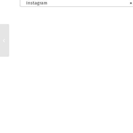
Instagram
×
WooCommerce
Germanized und
Facebook AGB für
Kleinunternehmer