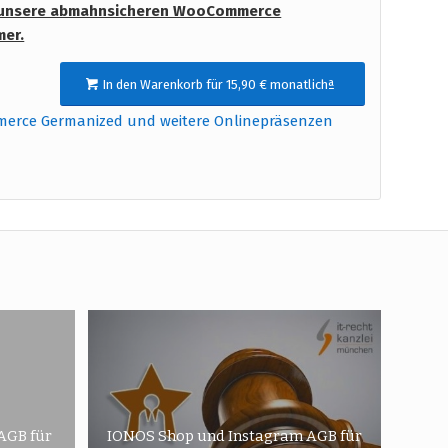
unsere abmahnsicheren WooCommerce
mer.
In den Warenkorb für 15,90 € monatlichª
merce Germanized und weitere Onlinepräsenzen
AGB für
IONOS Shop und Instagram AGB für