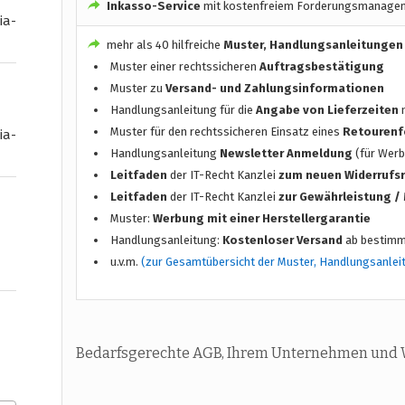
Inkasso-Service
mit kostenfreiem Forderungsmanage
ia-
mehr als 40 hilfreiche
Muster, Handlungsanleitungen
Muster einer rechtssicheren
Auftragsbestätigung
Muster zu
Versand- und Zahlungsinformationen
Handlungsanleitung für die
Angabe von Lieferzeiten
n
Muster für den rechtssicheren Einsatz eines
Retourenf
ia-
Handlungsanleitung
Newsletter Anmeldung
(für Werb
Leitfaden
der IT-Recht Kanzlei
zum neuen Widerrufs
Leitfaden
der IT-Recht Kanzlei
zur Gewährleistung 
Muster:
Werbung mit einer Herstellergarantie
Handlungsanleitung:
Kostenloser Versand
ab bestimm
u.v.m.
(zur Gesamtübersicht der Muster, Handlungsanlei
Bedarfsgerechte AGB, Ihrem Unternehmen und