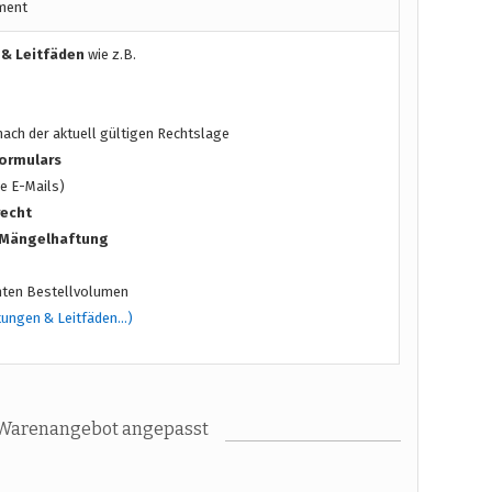
ment
 & Leitfäden
wie z.B.
ach der aktuell gültigen Rechtslage
ormulars
e E-Mails)
recht
/ Mängelhaftung
ten Bestellvolumen
tungen & Leitfäden…)
 Warenangebot angepasst