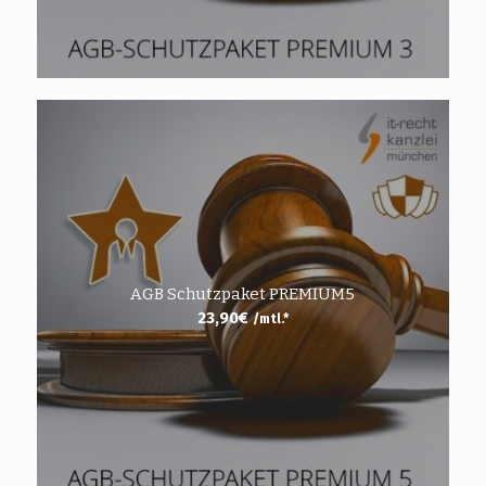
AGB Schutzpaket PREMIUM5
23,90
€
/mtl.*