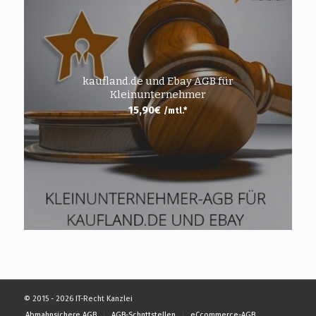
kaufland.de und Ebay AGB für
Kleinunternehmer
15,90
€
/mtl.*
© 2015 - 2026 IT-Recht Kanzlei
Abmahnsichere AGB
AGB-Schnttstellen
eCcommerce-AGB