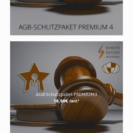
AGB Schutzpaket PREMIUM3
18,90
€
/mtl.*