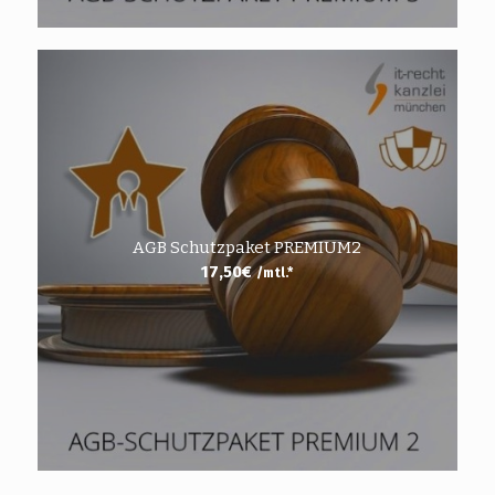
AGB Schutzpaket PREMIUM2
17,50
€
/mtl.*