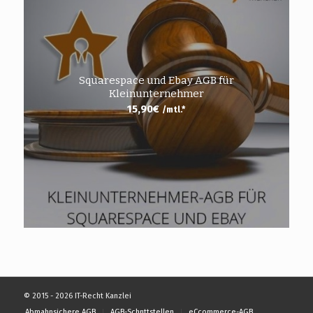
Squarespace und Ebay AGB für
Kleinunternehmer
15,90
€
/mtl.*
© 2015 - 2026 IT-Recht Kanzlei
Abmahnsichere AGB
AGB-Schnttstellen
eCcommerce-AGB