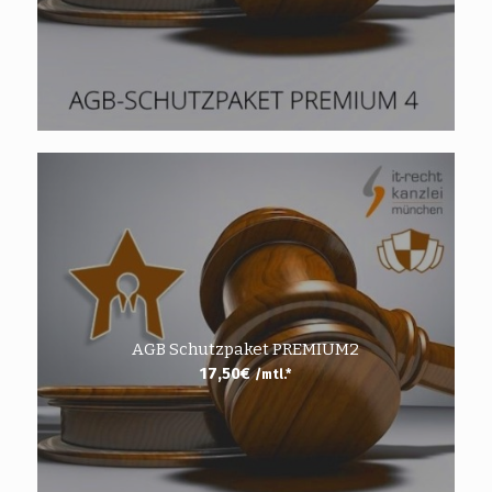
AGB Schutzpaket PREMIUM2
17,50
€
/mtl.*