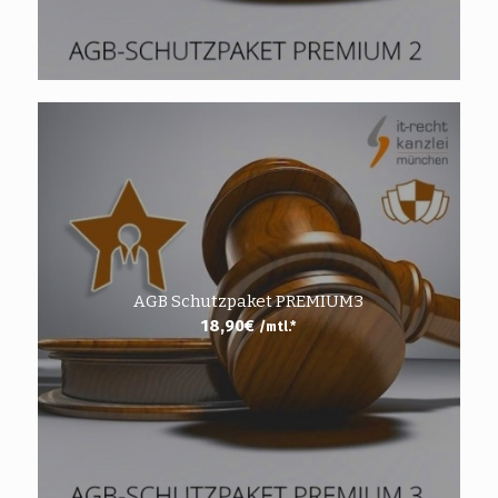
AGB Schutzpaket PREMIUM3
18,90
€
/mtl.*