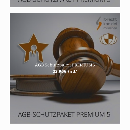
AGB Schutzpaket PREMIUM5
23,90
€
/mtl.*