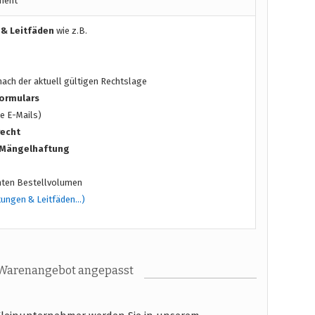
ment
 & Leitfäden
wie z.B.
ach der aktuell gültigen Rechtslage
ormulars
e E-Mails)
recht
/ Mängelhaftung
ten Bestellvolumen
tungen & Leitfäden…)
 Warenangebot angepasst