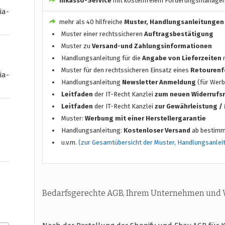
Inkasso-Service
mit kostenfreiem Forderungsmanage
ia-
mehr als 40 hilfreiche
Muster, Handlungsanleitungen
Muster einer rechtssicheren
Auftragsbestätigung
Muster zu
Versand-und Zahlungsinformationen
Handlungsanleitung für die
Angabe von Lieferzeiten
n
Muster für den rechtssicheren Einsatz eines
Retourenf
ia-
Handlungsanleitung
Newsletter Anmeldung
(für Werb
Leitfaden
der IT-Recht Kanzlei
zum neuen Widerrufs
Leitfaden
der IT-Recht Kanzlei
zur Gewährleistung 
Muster:
Werbung mit einer Herstellergarantie
Handlungsanleitung:
Kostenloser Versand
ab bestimm
u.v.m.
(zur Gesamtübersicht der Muster, Handlungsanlei
Bedarfsgerechte AGB, Ihrem Unternehmen und