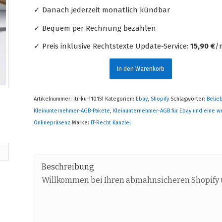
✓ Danach jederzeit monatlich kündbar
✓ Bequem per Rechnung bezahlen
✓ Preis inklusive Rechtstexte Update-Service:
15,90 €
/m
In den Warenkorb
Artikelnummer:
itr-ku-110151
Kategorien:
Ebay
,
Shopify
Schlagwörter:
Belie
Kleinunternehmer-AGB-Pakete
,
Kleinunternehmer-AGB für Ebay und eine w
Onlinepräsenz
Marke:
IT-Recht Kanzlei
Beschreibung
Willkommen bei Ihren abmahnsicheren Shopify 