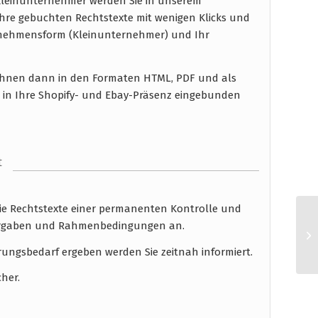
 Kleinunternehmer werden Sie in unserem
hre gebuchten Rechtstexte mit wenigen Klicks und
rnehmensform (Kleinunternehmer) und Ihr
n Ihnen dann in den Formaten HTML, PDF und als
 in Ihre Shopify- und Ebay-Präsenz eingebunden
t
die Rechtstexte einer permanenten Kontrolle und
 Vorgaben und Rahmenbedingungen an.
rungsbedarf ergeben werden Sie zeitnah informiert.
cher.