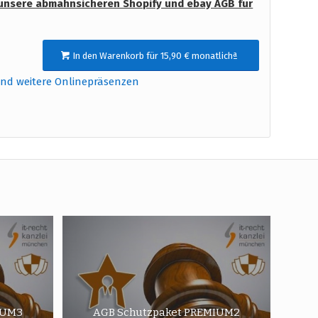
unsere abmahnsicheren Shopify und ebay AGB für
In den Warenkorb für 15,90 € monatlichª
und weitere Onlinepräsenzen
IUM3
AGB Schutzpaket PREMIUM2