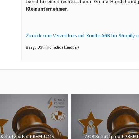
bereit für einen rechtssicheren Online-Handel und
Kleinunternehmer.
Zurück zum Verzeichnis mit Kombi-AGB für Shopify 
ª zzgl. USt. (monatlich kündbar)
 Schutzpaket PREMIUM5
AGB Schutzpaket PREM