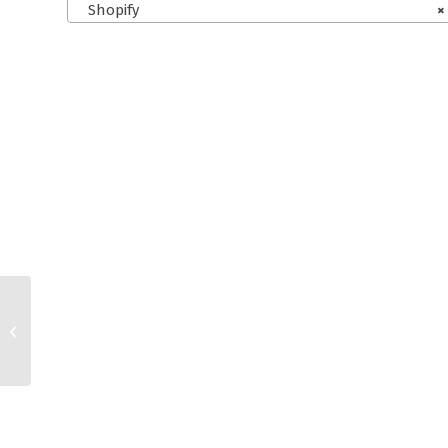
Shopify
×
Jimdo und Etsy AGB für
Kleinunternehmer