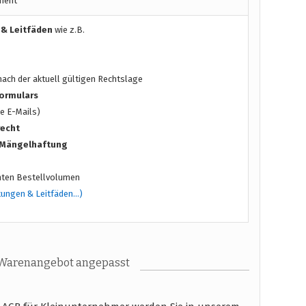
ment
 & Leitfäden
wie z.B.
ach der aktuell gültigen Rechtslage
ormulars
e E-Mails)
recht
/ Mängelhaftung
ten Bestellvolumen
tungen & Leitfäden…)
 Warenangebot angepasst