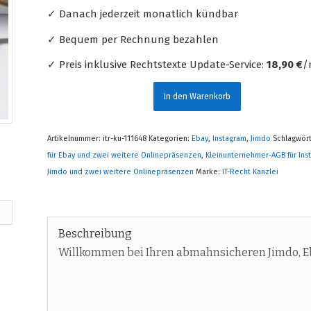
✓ Danach jederzeit monatlich kündbar
✓ Bequem per Rechnung bezahlen
✓ Preis inklusive Rechtstexte Update-Service:
18,90 €
/
In den Warenkorb
Artikelnummer:
itr-ku-111648
Kategorien:
Ebay
,
Instagram
,
Jimdo
Schlagwör
für Ebay und zwei weitere Onlinepräsenzen
,
Kleinunternehmer-AGB für In
Jimdo und zwei weitere Onlinepräsenzen
Marke:
IT-Recht Kanzlei
Beschreibung
Willkommen bei Ihren abmahnsicheren Jimdo, E