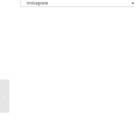
Instagram
×
Jimdo, Ebay und
Facebook AGB für
Kleinunternehmer