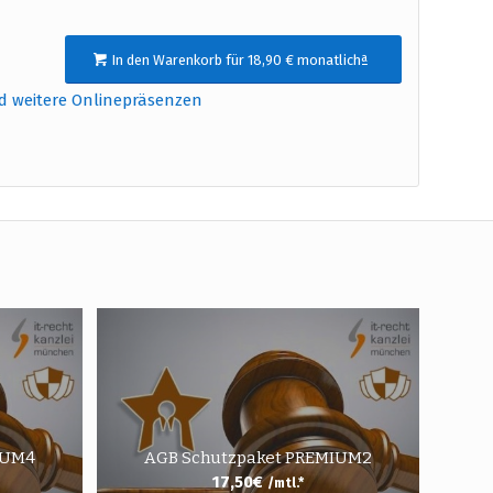
In den Warenkorb für 18,90 € monatlichª
d weitere Onlinepräsenzen
IUM4
AGB Schutzpaket PREMIUM2
17,50
€
/mtl.*