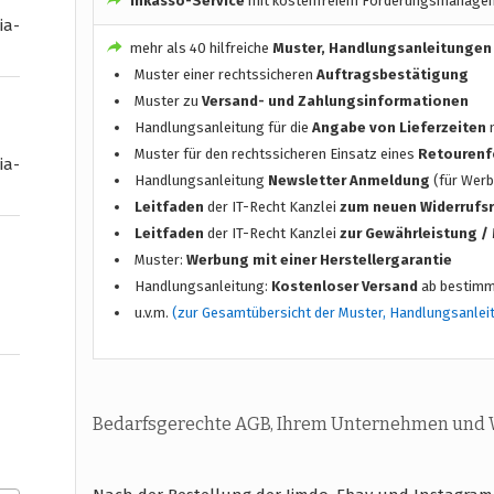
Inkasso-Service
mit kostenfreiem Forderungsmanage
ia-
mehr als 40 hilfreiche
Muster, Handlungsanleitungen
Muster einer rechtssicheren
Auftragsbestätigung
Muster zu
Versand- und Zahlungsinformationen
Handlungsanleitung für die
Angabe von Lieferzeiten
n
Muster für den rechtssicheren Einsatz eines
Retourenf
ia-
Handlungsanleitung
Newsletter Anmeldung
(für Werb
Leitfaden
der IT-Recht Kanzlei
zum neuen Widerrufs
Leitfaden
der IT-Recht Kanzlei
zur Gewährleistung 
Muster:
Werbung mit einer Herstellergarantie
Handlungsanleitung:
Kostenloser Versand
ab bestimm
u.v.m.
(zur Gesamtübersicht der Muster, Handlungsanlei
Bedarfsgerechte AGB, Ihrem Unternehmen und