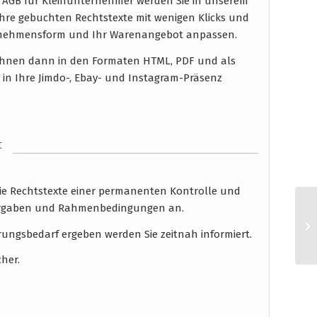
m AGB für Kleinunternehmer werden Sie in unserem
hre gebuchten Rechtstexte mit wenigen Klicks und
ernehmensform und Ihr Warenangebot anpassen.
n Ihnen dann in den Formaten HTML, PDF und als
 in Ihre Jimdo-, Ebay- und Instagram-Präsenz
t
die Rechtstexte einer permanenten Kontrolle und
 Vorgaben und Rahmenbedingungen an.
rungsbedarf ergeben werden Sie zeitnah informiert.
cher.