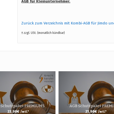
AGB
für Kleinunternehmer.
Zurück zum Verzeichnis mit Kombi-AGB für Jimdo un
ª zzgl. USt. (monatlich kündbar)
 Schutzpaket PREMIUM5
AGB Schutzpaket PREM
23,90
€
21,90
€
/mtl.*
/mtl.*