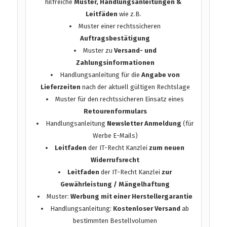
hilfreiche
Muster, Handlungsanleitungen &
Leitfäden
wie z.B.
Muster einer rechtssicheren
Auftragsbestätigung
Muster zu
Versand- und
Zahlungsinformationen
Handlungsanleitung für die
Angabe von
Lieferzeiten
nach der aktuell gültigen Rechtslage
Muster für den rechtssicheren Einsatz eines
Retourenformulars
Handlungsanleitung
Newsletter Anmeldung
(für
Werbe E-Mails)
Leitfaden
der IT-Recht Kanzlei
zum neuen
Widerrufsrecht
Leitfaden
der IT-Recht Kanzlei
zur
Gewährleistung / Mängelhaftung
Muster:
Werbung mit einer Herstellergarantie
Handlungsanleitung:
Kostenloser Versand
ab
bestimmten Bestellvolumen