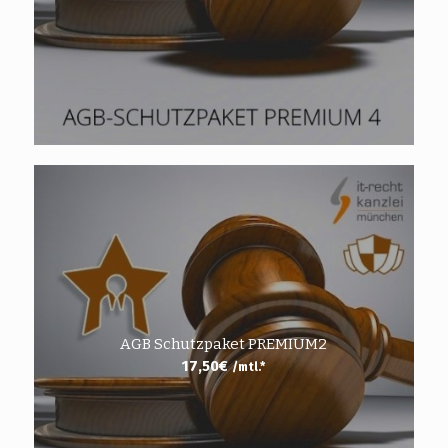
AGB Schutzpaket PREMIUM2
17,50
€
/mtl.*