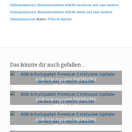
Onlinepräsenzen
,
Kleinunternehmer-AGB für Facebook und zwei weitere
Onlinepräsenzen
,
Kleinunternehmer-AGB für Jimdo und zwei weitere
Onlinepräsenzen
Marke:
IT-Recht Kanzlei
Das könnte dir auch gefallen …
AGB Schutzpaket PREMIUM3
18,90
€
/mtl.*
AGB Schutzpaket PREMIUM2
17,50
€
/mtl.*
AGB Schutzpaket PREMIUM5
23,90
€
/mtl.*