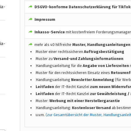
ia-
DSGVO-konforme
Datenschutzerklärung für TikTok
Impressum
Inkasso-Service
mit kostenfreiem Forderungsmanage
ia-
mehr als 40 hilfreiche
Muster, Handlungsanleitungen
Muster einer rechtssicheren
Auftragsbestätigung
Muster zu
Versand-und Zahlungsinformationen
Handlungsanleitung für die
Angabe von Lieferzeiten
n
Muster für den rechtssicheren Einsatz eines
Retourenf
Handlungsanleitung
Newsletter Anmeldung
(für Werb
Leitfaden
der IT-Recht Kanzlei
zum neuen Widerrufs
Leitfaden
der IT-Recht Kanzlei
zur Gewährleistung 
Muster:
Werbung mit einer Herstellergarantie
Handlungsanleitung:
Kostenloser Versand
ab bestimm
u.v.m.
(zur Gesamtübersicht der Muster, Handlungsanlei