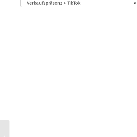
Verkaufspräsenz + TikTok
×
Ionos Shop AGB für
Kleinunternehmer +