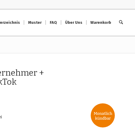
erzeichnis
Muster
FAQ
Über Uns
Warenkorb
ternehmer +
kTok
i