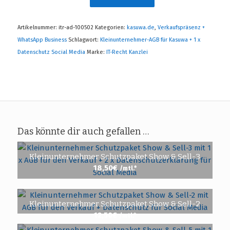
Artikelnummer:
itr-ad-100502
Kategorien:
kasuwa.de
,
Verkaufspräsenz +
WhatsApp Business
Schlagwort:
Kleinunternehmer-AGB für Kasuwa + 1 x
Datenschutz Social Media
Marke:
IT-Recht Kanzlei
Das könnte dir auch gefallen …
Kleinunternehmer Schutzpaket Show & Sell-3
18,50
€
/mtl.*
Kleinunternehmer Schutzpaket Show & Sell-2
12,50
€
/mtl.*