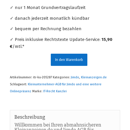
✓ nur 1 Monat Grundvertragslaufzeit
✓ danach jederzeit monatlich kündbar
✓ bequem per Rechnung bezahlen
✓ Preis inklusive Rechtstexte Update-Service:
15,90
€
/mtl.*
In den Warenkorb
Artikelnummer:
itr-ku-205287
Kategorien:
Jimdo
,
Kleinanzeigen.de
Schlagwort:
Kleinunternehmer-AGB für Jimdo und eine weitere
Onlinepräsenz
Marke:
IT-Recht Kanzlei
Beschreibung
Willkommen bei Ihren abmahnsicheren
Kleinanzeigen.de und Jimdo AGB für