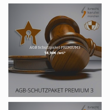
AGB Schutzpaket PREMIUM3
18,90
€
/mtl.*