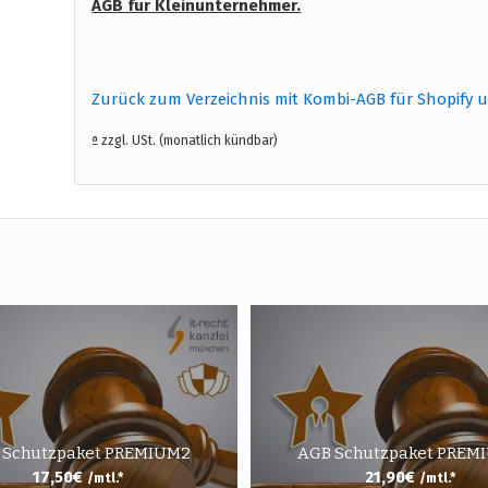
AGB für Kleinunternehmer.
Zurück zum Verzeichnis mit Kombi-AGB für Shopify 
ª zzgl. USt. (monatlich kündbar)
 Schutzpaket PREMIUM2
AGB Schutzpaket PREM
17,50
€
21,90
€
/mtl.*
/mtl.*