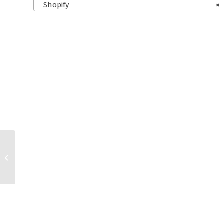
Shopify
×
WooCommerce und
Ebay AGB für
Kleinunternehmer