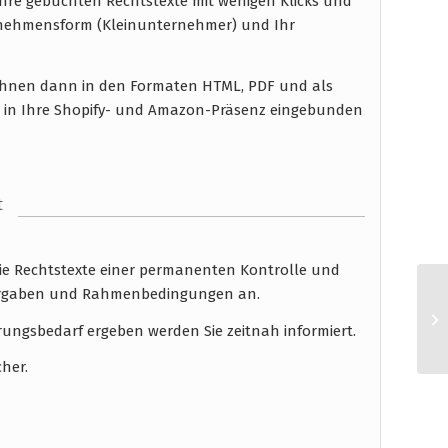
hre gebuchten Rechtstexte mit wenigen Klicks und
rnehmensform (Kleinunternehmer) und Ihr
n Ihnen dann in den Formaten HTML, PDF und als
n in Ihre Shopify- und Amazon-Präsenz eingebunden
t
die Rechtstexte einer permanenten Kontrolle und
 Vorgaben und Rahmenbedingungen an.
rungsbedarf ergeben werden Sie zeitnah informiert.
cher.