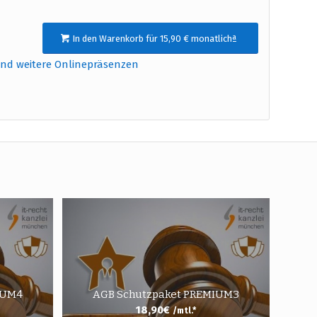
In den Warenkorb für 15,90 € monatlichª
und weitere Onlinepräsenzen
IUM4
AGB Schutzpaket PREMIUM3
18,90
€
/mtl.*