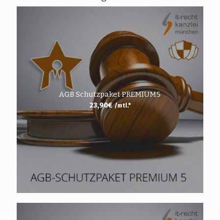
AGB Schutzpaket PREMIUM5
23,90
€
/mtl.*