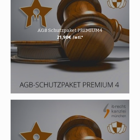
AGB Schutzpaket PREMIUM4
21,90
€
/mtl.*