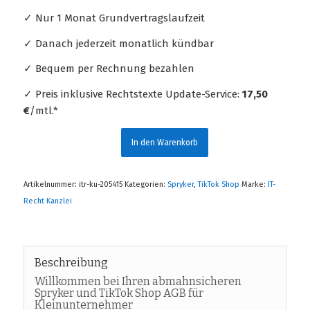
✓ Nur 1 Monat Grundvertragslaufzeit
✓ Danach jederzeit monatlich kündbar
✓ Bequem per Rechnung bezahlen
✓ Preis inklusive Rechtstexte Update-Service:
17,50
€
/mtl.*
In den Warenkorb
Artikelnummer:
itr-ku-205415
Kategorien:
Spryker
,
TikTok Shop
Marke:
IT-
Recht Kanzlei
Beschreibung
Willkommen bei Ihren abmahnsicheren
Spryker und TikTok Shop AGB für
Kleinunternehmer