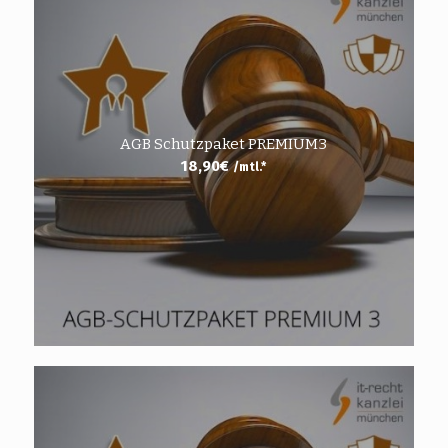
AGB Schutzpaket PREMIUM3
18,90
€
/mtl.*