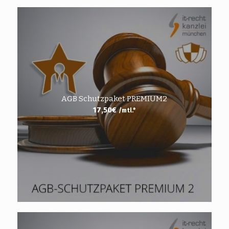
AGB Schutzpaket PREMIUM2
17,50
€
/mtl.*