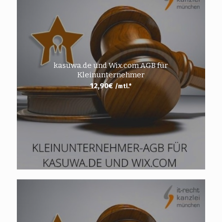
kasuwa.de und Wix.com AGB für
Kleinunternehmer
12,90
€
/mtl.*