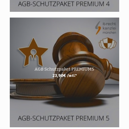
AGB Schutzpaket PREMIUM5
23,90
€
/mtl.*