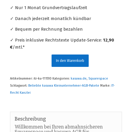
✓ Nur 1 Monat Grundvertragslaufzeit
✓ Danach jederzeit monatlich kündbar
✓ Bequem per Rechnung bezahlen
✓ Preis inklusive Rechtstexte Update-Service:
12,90
€
/mtl.*
In den Warenkorb
Artikelnummer:
itr-ku-111510
Kategorien:
kasuwa.de
,
Squarespace
Schlagwort:
Beliebte kasuwa Kleinunternehmer-AGB-Pakete
Marke:
IT-
Recht Kanzlei
Beschreibung
Willkommen bei Ihren abmahnsicheren
Squarespace und kasuwa AGB für