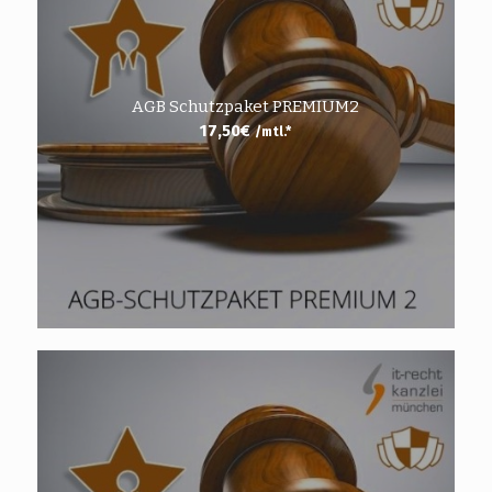
AGB Schutzpaket PREMIUM2
17,50
€
/mtl.*