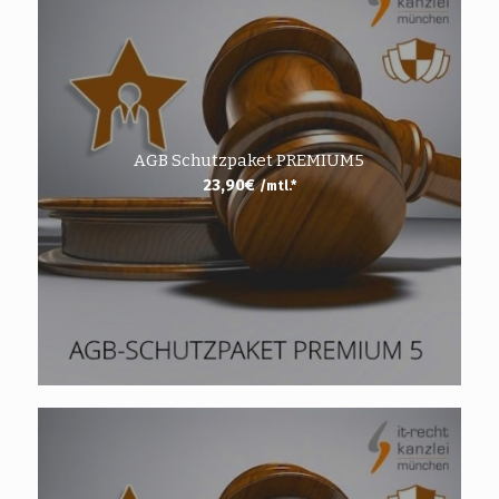
AGB Schutzpaket PREMIUM5
23,90
€
/mtl.*