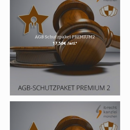
AGB Schutzpaket PREMIUM2
17,50
€
/mtl.*