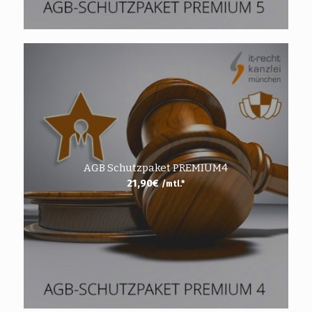
AGB Schutzpaket PREMIUM4
21,90
€
/mtl.*