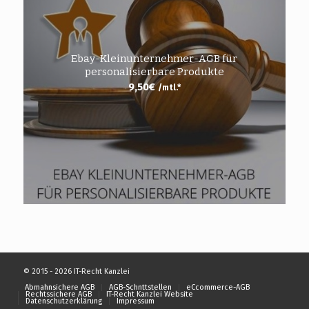
Ebay-Kleinunternehmer-AGB für
personalisierbare Produkte
9,50
€
/mtl.*
© 2015 - 2026 IT-Recht Kanzlei
Abmahnsichere AGB
AGB-Schnttstellen
eCcommerce-AGB
Rechtssichere AGB
IT-Recht Kanzlei Website
Datenschutzerklärung
Impressum