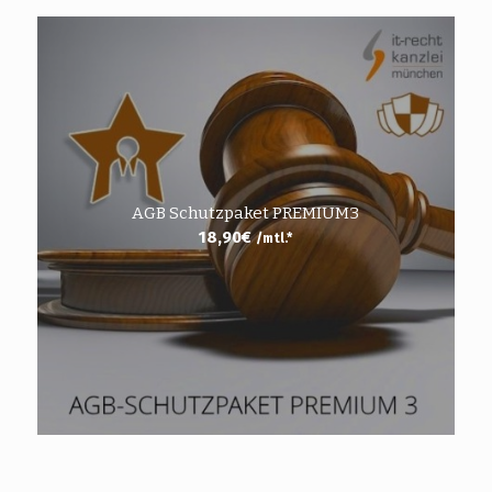
AGB Schutzpaket PREMIUM3
18,90
€
/mtl.*