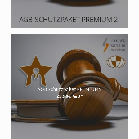
AGB Schutzpaket PREMIUM5
23,90
€
/mtl.*