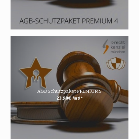
AGB Schutzpaket PREMIUM5
23,90
€
/mtl.*