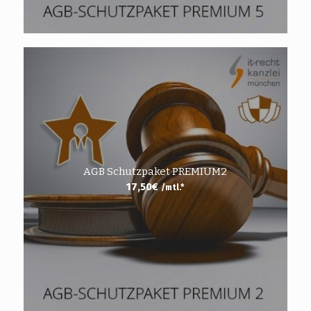
AGB Schutzpaket PREMIUM2
17,50
€
/mtl.*