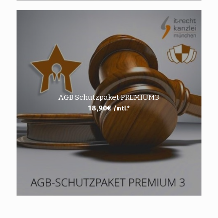
AGB Schutzpaket PREMIUM3
18,90
€
/mtl.*